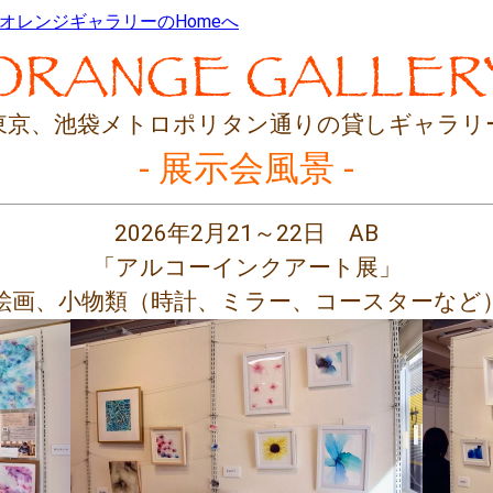
オレンジギャラリーの
Homeへ
東京、
池袋メトロポリタン通りの貸しギャラリ
- 展示会風景 -
2026年2月21～22日 AB
「アルコーインクアート展」
絵画、小物類（時計、ミラー、コースターなど